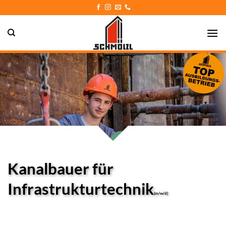
Zum
Inhalt
springen
Kanalbauer für
Infrastrukturtechnik
(m/w/d)