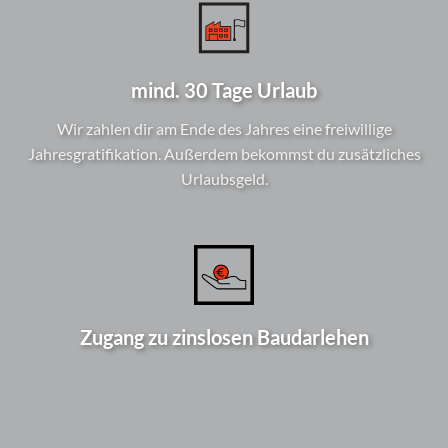
mind. 30 Tage Urlaub
Wir zahlen dir am Ende des Jahres eine freiwillige
Jahresgratifikation. Außerdem bekommst du zusätzliches
Urlaubsgeld.
Zugang zu zinslosen Baudarlehen