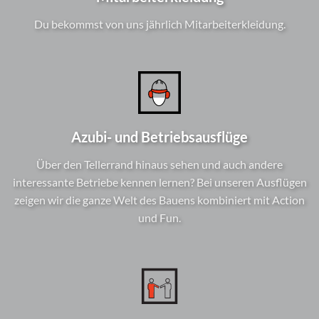
Du bekommst von uns jährlich Mitarbeiterkleidung.
Azubi- und Betriebsausflüge
Über den Tellerrand hinaus sehen und auch andere
interessante Betriebe kennen lernen? Bei unseren Ausflügen
zeigen wir die ganze Welt des Bauens kombiniert mit Action
und Fun.