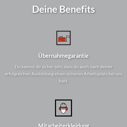
Deine Benefits
Übernahmegarantie
Du kannst dir sicher sein, dass du auch nach deiner
erfolgreichen Ausbildung einen sicheren Arbeitsplatz bei uns
hast.
Mitarbeiterkleidung